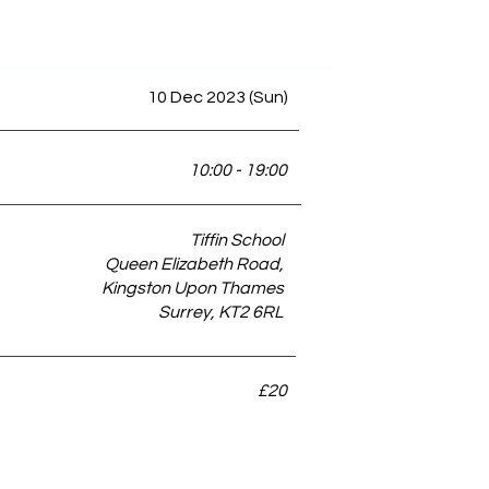
10 Dec 2023 (Sun)
10:00 - 19:00
Tiffin School
Queen Elizabeth Road,
Kingston Upon Thames
Surrey, KT2 6RL
£20