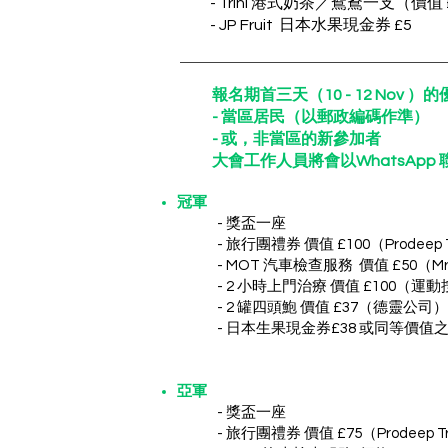
- Trini 港式奶茶／鴛鴦一支（價值 £
- JP Fruit 日本水果現金券 £5
​報名期首三天（10 - 12 Nov 
- 當區居民（以郵政編碼作準）
- 或，非當區的新參加者
大會工作人員將會以WhatsAp
冠軍
- 獎盃一座
- 旅行團禮券 價值 £100（Prodeep 
- MOT 汽車檢查服務 價值 £50（Mr Wi
- 2 小時上門治療 價值 £100（運動按
- 2 罐四頭鮑 價值 £37（德靈公司）
- 日本生果現金券£38 或同等價值之日本水
亞軍
- 獎盃一座
- 旅行團禮券 價值 £75（Prodeep T