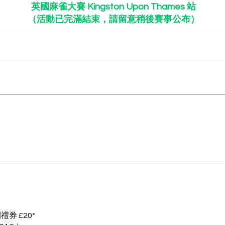
英國麻雀大賽
Kingston Upon Thames 站
​（活動已完滿結束，請留意稍後賽事公布）
團禮券 £20*