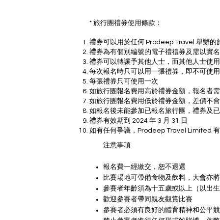
* 旅行團禮券使用條款：
禮券可以用於任何 Prodeep Travel 舉辦
禮券為有個別編號的電子禮禮券及需以實名
禮券可以轉讓予其他人士，而其他人士使用
每次報名時只可以用一張禮券，即不可使用
每張禮券只可使用一次
如旅行團報名費用高於禮券金額，報名者需
如旅行團報名費用低於禮券金額，差價不會
如報名後未能參加已報名旅行團，禮券及
禮券有效期到 2024 年 3 月 31 日
如有任何爭議，Prodeep Travel Limite
注意事項
報名費一經繳交，恕不退還
比賽場地可帶備食物及飲料，大會亦將
參賽者年齡須為十五歲或以上（以出生
​歡迎參賽者帶同親友觀賞比賽
參賽者必須有良好的體育精神和公平競