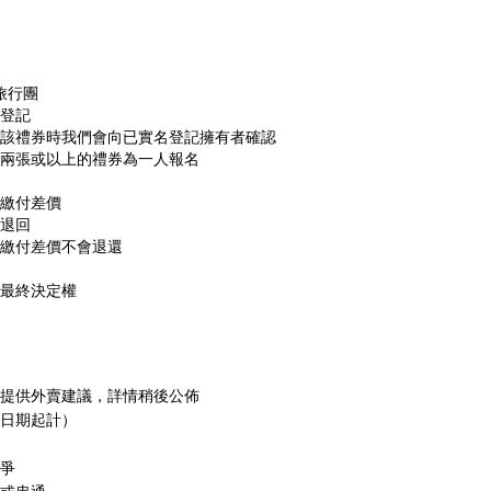
的旅行團
登記
該禮券時我們會向已實名登記擁有者確認
兩張或以上的禮券為一人報名
繳付差價
退回
已繳付差價不會退還
d 有最終決定權
提供外賣建議，詳情稍後公佈
日期起計）
爭