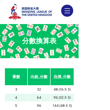
​分數換算表
番數
出銃_分數
自摸_分數
3
32
48 (16 X 3)
4
64
96 (32 X 3)
5
96
144 (48 X 3)