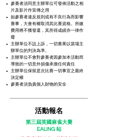
參賽者須同意主辦單位可發佈活動之相
片及影片作宣傳之用
如參賽者違反規則或有不良行為而影響
賽事，大會有權取消其比賽資格。所繳
費用將不獲發還，其所得成績亦一律作
廢
主辦單位不設上訴，一切賽果以當場主
辦單位的判決為準。
主辦單位不會對參賽者因參加本活動而
導致的一切意外損傷承擔任何責任
主辦單位保留是次比賽一切事宜之最終
決定權
參賽者須負責個人財物的安全
活動報名
第三屆英國麻雀大賽
EALING 站