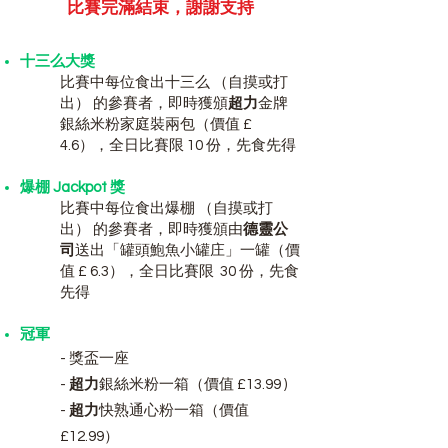
比賽完滿結束
​，謝謝支持
十三么大獎
比賽中每位食出十三么 （自摸或打
出） 的參賽者，即時獲頒
超力
金牌
銀絲米粉家庭裝兩包（價值 £
4.6），全日比賽限 10 份，先食先得
爆棚 Jackpot 獎
比賽中每位食出爆棚 （自摸或打
出） 的參賽者，即時獲頒由
德靈公
司
送出「罐頭鮑魚小罐庄」一罐（價
值 £ 6.3），全日比賽限 30 份，先食
先得
冠
軍
- 獎盃一座
-
超力
銀絲米粉一箱（價值 £13.99 )
-
超力
快熟通心粉一箱（價值
£12.99）