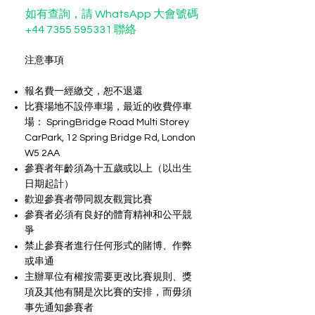
如有查詢，請 WhatsApp 大會號碼
+44 7355 595331
聯絡
注意事項
報名費一經繳交，恕不退還
比賽場地不設停車場，最近的收費停車
場： SpringBridge Road Multi Storey
CarPark, 12 Spring Bridge Rd, London
W5 2AA
參賽者年齡須為十五歲或以上（以出生
日期起計）
​歡迎參賽者帶同親友觀賞比賽
參賽者必須有良好的體育精神和公平競
爭
禁止參賽者進行任何形式的賭博、作弊
或串通
主辦單位有權按需要更改比賽規則、獎
項及其他有關是次比賽的安排，而毋須
事先通知參賽者