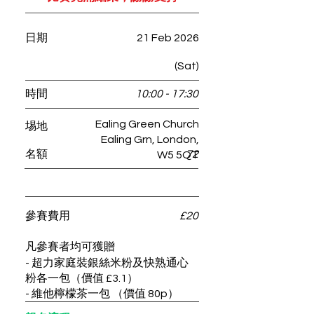
​日期
21 Feb 2026
(Sat)
​時間
10:00 - 17:30
Ealing Green Church
​埸地
Ealing Grn, London,
​名額
72
W5 5QT
​參賽費用
£20
凡參賽者均可獲​贈
- 超力家庭裝銀絲米粉及快熟通心
粉各一包（價值 £3.1）
- 維他檸檬茶一包 （價值 80p）